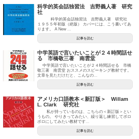
科学的英会話独習法 吉野義人著 研究
社
科学的英会話独習法 吉野義人著 研究社
１９５５年初版（絶版） カバーには、こう書いてあ
ります。 A New ...
記事を読む
中学英語で言いたいことが２４時間話せ
る 市橋敬三著 南雲堂
中学英語で言いたいことが２４時間話せる 市橋
敬三著 南雲堂 おススメのスピーキング教材です。
文章を見ただけだと、こんなの...
記事を読む
アメリカ口語教本＜新訂版＞ Willam
L. Clark 研究社
私が持っているのは、こちらの＜新訂版＞とい
うもの。 やりきってみたい、繰り返し練習してボロ
ボロにしてみたい教材です...
記事を読む