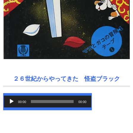
２６世紀からやってきた 怪盗ブラック
音
00:00
00:00
声
プ
レ
ー