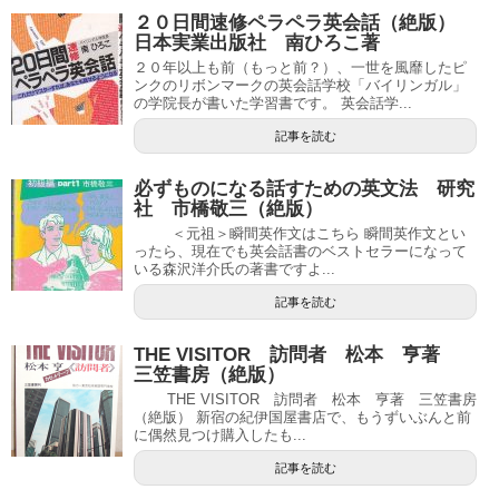
２０日間速修ペラペラ英会話（絶版）
日本実業出版社 南ひろこ著
２０年以上も前（もっと前？）、一世を風靡したピ
ンクのリボンマークの英会話学校「バイリンガル」
の学院長が書いた学習書です。 英会話学...
記事を読む
必ずものになる話すための英文法 研究
社 市橋敬三（絶版）
＜元祖＞瞬間英作文はこちら 瞬間英作文とい
ったら、現在でも英会話書のベストセラーになって
いる森沢洋介氏の著書ですよ...
記事を読む
THE VISITOR 訪問者 松本 亨著
三笠書房（絶版）
THE VISITOR 訪問者 松本 亨著 三笠書房
（絶版） 新宿の紀伊国屋書店で、もうずいぶんと前
に偶然見つけ購入したも...
記事を読む