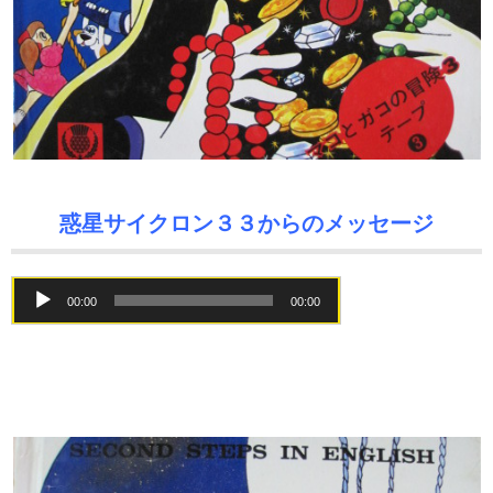
惑星サイクロン３３からのメッセージ
音
00:00
00:00
声
プ
レ
ー
ヤ
ー