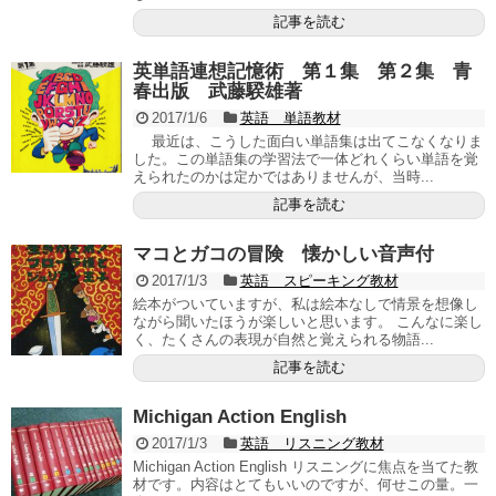
記事を読む
英単語連想記憶術 第１集 第２集 青
春出版 武藤騤雄著
2017/1/6
英語 単語教材
最近は、こうした面白い単語集は出てこなくなりま
した。この単語集の学習法で一体どれくらい単語を覚
えられたのかは定かではありませんが、当時...
記事を読む
マコとガコの冒険 懐かしい音声付
2017/1/3
英語 スピーキング教材
絵本がついていますが、私は絵本なしで情景を想像し
ながら聞いたほうが楽しいと思います。 こんなに楽し
く、たくさんの表現が自然と覚えられる物語...
記事を読む
Michigan Action English
2017/1/3
英語 リスニング教材
Michigan Action English リスニングに焦点を当てた教
材です。内容はとてもいいのですが、何せこの量。一