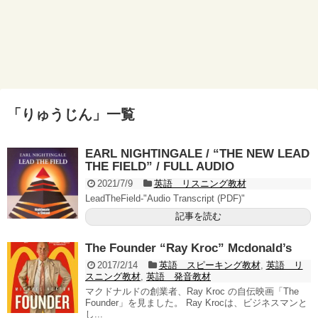
「
りゅうじん
」
一覧
EARL NIGHTINGALE / “THE NEW LEAD
THE FIELD” / FULL AUDIO
2021/7/9
英語 リスニング教材
LeadTheField-"Audio Transcript (PDF)"
記事を読む
The Founder “Ray Kroc” Mcdonald’s
2017/2/14
英語 スピーキング教材
,
英語 リ
スニング教材
,
英語 発音教材
マクドナルドの創業者、Ray Kroc の自伝映画「The
Founder」を見ました。 Ray Krocは、ビジネスマンと
し...