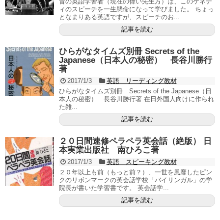
昔の英語学習者（現在の偉い先生方）は、このケネデ
ィのスピーチを一生懸命になって学びました。 ちょっ
となまりある英語ですが、スピーチのお...
記事を読む
ひらがなタイムズ別冊 Secrets of the
Japanese（日本人の秘密） 長谷川勝行
著
2017/1/3
英語 リーディング教材
ひらがなタイムズ別冊 Secrets of the Japanese（日
本人の秘密） 長谷川勝行著 在日外国人向けに作られ
た雑...
記事を読む
２０日間速修ペラペラ英会話（絶版） 日
本実業出版社 南ひろこ著
2017/1/3
英語 スピーキング教材
２０年以上も前（もっと前？）、一世を風靡したピン
クのリボンマークの英会話学校「バイリンガル」の学
院長が書いた学習書です。 英会話学...
記事を読む