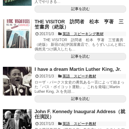
人でやりきる...
記事を読む
THE VISITOR 訪問者 松本 亨著 三
笠書房（絶版）
2017/1/3
英語 スピーキング教材
THE VISITOR 訪問者 松本 亨著 三笠書房
（絶版） 新宿の紀伊国屋書店で、もうずいぶんと前に
偶然見つけ購入したも...
記事を読む
I have a dream Martin Luther King, Jr.
2017/1/3
英語 スピーチ教材
ローザ・パークス女史の勇気ある一言によって始まっ
た「バス・ボイコット運動」。これを発端にMartin
Luther King, Jr.を先頭...
記事を読む
John F. Kennedy Inaugural Address（就
任演説）
2017/1/3
英語 スピーチ教材